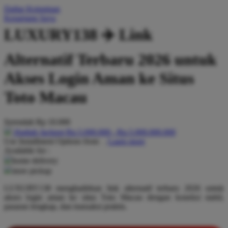
Daftar Keinginan
Q
Keranjang Saya
QV Baby
LUXURY138 ✈️ Link
R
Alternatif Terbaru 2026 untuk
Real Shades
Akses Login Aman ke Situs
Red Castle
Toto Macau
Ribbon Madness
Serendah
Rp 10.000
S
Hadiah Jackpot
Rp.5.000.000
-
Rp.5.000.000.000
Use Installment Options from
.
Laarn more
Sebamed
Available for :
home delivery
Silver Cross
store pickup
Simply Idea
LUXURY138 menghadirkan link alternatif terbaru 2026 untuk
akses login aman ke situs Toto Macau dengan koneksi stabil,
Skip Hop
pasaran lengkap, dan transaksi praktis.
Spectra