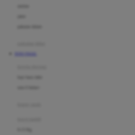
Dae Organics
setelan
Docare
jaket
Doona
pakaian dalam
Down To Earth
Drew
pakaian tidur
Dr. Brown's
TOTO TOGEL
E
kereta dorong
ELC
bayi baru lahir
Ergobaby
usia 6 bulan+
Expert Care
koper anak
Ezyroller
kursi mobil
F
0-13 Kg
Felt So Sweet