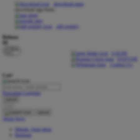
download apps
download app from:
Oh Ma Grain
Okiedog
gift registry
P
Bahasa
ID
Peachy
LOGIN
Phil & Ted's
DAFTAR
Contact Us
Philips Avent
Cari
Pigeon
Playgro
Pencarian Lanjutan
cancel
Poled Global
Cari
Ponycycle
cancel
Akun Saya
Puma
Masuk / buat akun
Pureats
Bantuan