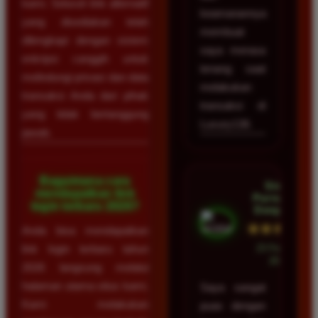
kami. Seluruh link alternatif
keamanannya
yang disediakan telah
membuat
dilengkapi dengan sistem
saya merasa
enkripsi canggih untuk
tenang saat
melindungi privasi dan data
melakukan
transaksi Anda dari pihak
transaksi di
yang tidak bertanggung
Luxury138.
jawab.
Bagaimana cara
Siska
mendapatkan link
Purnama •
login terbaru 2026?
Denpasar
★★★★★
Anda bisa mendapatkan
23 Februari
link login terbaru tahun
2026
2026 langsung melalui
halaman utama situs kami.
Saya sangat
Kami melakukan
puas dengan