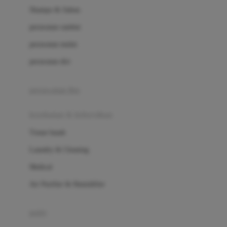
London Taxi
Shampo & Sabun
Love To Dream
perawatan rambut
perawatan mulut
M
perawatan diri
Magformers
Mama's Choice
perawatan ibu
Mamas&Papas
kesehatan & kebersihan
Mamaway
Tissue basah
Maxi Cosi
Laundry & Cleaning
Megabloks
Medical
Micro
Air Purifier & Humidifier
MiDeer
Mimi & Lula
potty
Mini Monkey