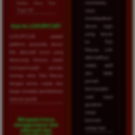
membantu
Daftar Situs Toto
Togel 4D
saya
mendapatkan
Apa itu LUXURY138?
akses login
yang lancar
LUXURY138 adalah
ke Toto
platform penyedia akses
Macau. Link
link alternatif resmi yang
alternatifnya
dirancang khusus untuk
selalu aktif
mempermudah pemain
dan tidak
menuju situs Toto Macau
pernah
dengan aman, cepat, dan
bermasalah
tanpa kendala pemblokiran
saat saya
internet positif.
gunakan
untuk
Mengapa harus
bermain
menggunakan link
setiap hari.
alternatif dari