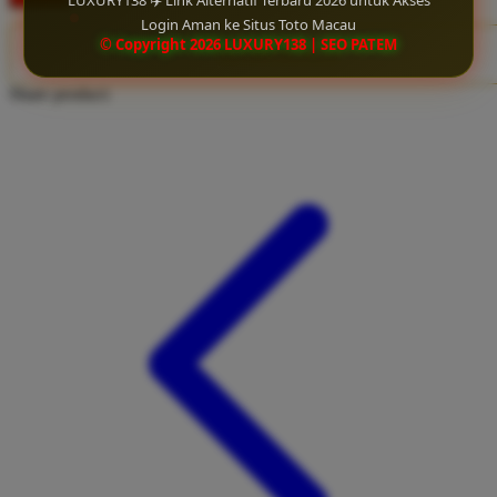
LUXURY138 ✈️ Link Alternatif Terbaru 2026 untuk Akses
Twistshake
Login Aman ke Situs Toto Macau
© Copyright 2026 LUXURY138 | SEO PATEM
TY Toys
CLAIM BONUS
Share product:
U
V
Veja
Vitaflow
Vtech
W
Waterland
Wellness
X