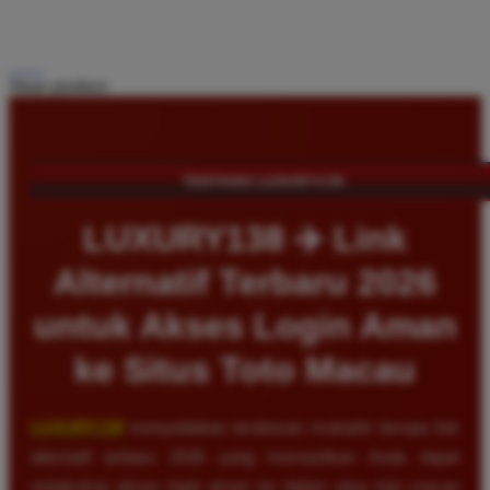
Share product:
TENTANG LUXURY138
LUXURY138 ✈️ Link
Alternatif Terbaru 2026
untuk Akses Login Aman
ke Situs Toto Macau
LUXURY138
menyediakan terobosan muktahir berupa link
alternatif terbaru 2026 yang memastikan Anda dapat
melakukan akses login aman ke dalam situs toto macau