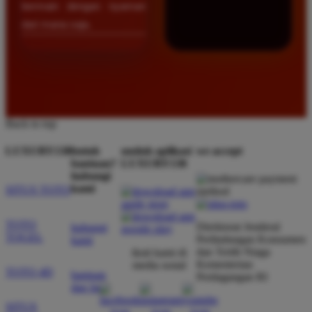
bermain dengan nyaman
dari mana saja.
Back to top
LUXURY138
butuh
unduh aplikasi
we accept
bantuan?
LUXURY138
hubungi
kami
SITUS TOTO
TOTO
Direktorat Jenderal
hubungi
TOGEL
Perlindungan Konsumen
kami
dan Tertib Niaga
ikuti kami di
Kementerian
media sosial
TOTO 4D
bantuan
Perdagangan RI
dan faq
SITUS