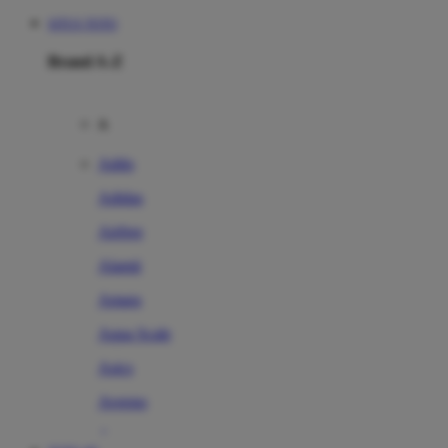
SITUS TOTO
Brand A-Z
A
Addo
Adidas
Airfree
Alamii
Amara
Aqua Scale
Asics
Aveeno
Awan