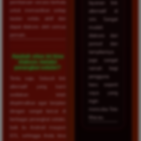
pembaruan secara berkala
layanan link
untuk memastikan setiap
alternatif di
tautan selalu aktif dan
sini. Sangat
dapat diakses oleh semua
mudah
pemain.
diakses dari
ponsel dan
tampilannya
Apakah situs ini bisa
juga sangat
diakses melalui
perangkat seluler?
ramah bagi
pengguna
Tentu saja. Seluruh link
baru seperti
alternatif yang kami
saya yang
sediakan telah
ingin
dioptimalkan agar berjalan
mencoba Toto
dengan sangat lancar di
Macau.
berbagai perangkat seluler,
baik itu Android maupun
iOS, sehingga Anda bisa