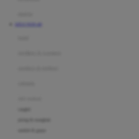
Happy Tummy
Hauck
matras
Havaianas
SITUS TOTO 4D
Hegen
botol
Hot Wheels
sterilizer & warmers
Hybrid
soothers & teethers
I
Inlacta DHA
celemek
Interlac
alat makan
Ivenet
cangkir
J
piring & mangkuk
Jack N Jill
sendok & garpu
Joie